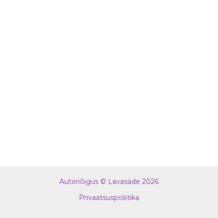
Autoriõigus © Lavasäde 2026
Privaatsuspoliitika