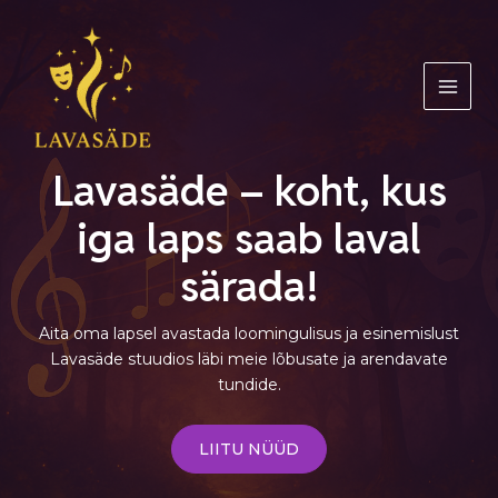
Skip
MAI
to
MEN
content
Lavasäde – koht, kus
iga laps saab laval
särada!
Aita oma lapsel avastada loomingulisus ja esinemislust
Lavasäde stuudios läbi meie lõbusate ja arendavate
tundide.
LIITU NÜÜD