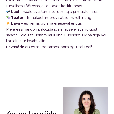
esineda ja avastada enda ainulaadset sära – kõike seda
turvalises, rõõmsas ja toetavas keskkonnas.
Laul
– hääle avastamine, rütmitaju ja musikaalsus
Teater
– kehakeel, improvisatsioon, rollimäng
Lava
– esinemisrõõm ja eneseväljendus
Meie eesmärk on pakkuda igale lapsele laval julgust
särada – olgu ta unistav laululind, uudishimulik näitleja või
lihtsalt suur lavahuviline.
Lavasäde
on esimene samm loomingulisel teel!