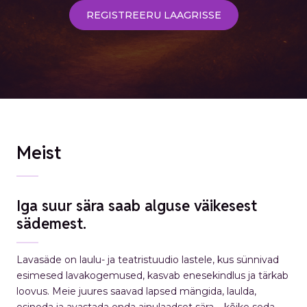
REGISTREERU LAAGRISSE
Meist
Iga suur sära saab alguse väikesest
sädemest.
Lavasäde on laulu- ja teatristuudio lastele, kus sünnivad
esimesed lavakogemused, kasvab enesekindlus ja tärkab
loovus. Meie juures saavad lapsed mängida, laulda,