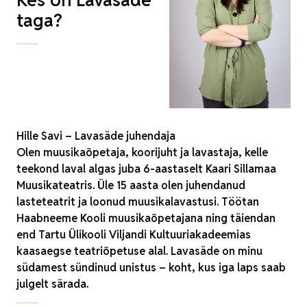
Kes on Lavasäde
taga?
Hille Savi – Lavasäde juhendaja
Olen muusikaõpetaja, koorijuht ja lavastaja, kelle
teekond laval algas juba 6-aastaselt Kaari Sillamaa
Muusikateatris. Üle 15 aasta olen juhendanud
lasteteatrit ja loonud muusikalavastusi. Töötan
Haabneeme Kooli muusikaõpetajana ning täiendan
end Tartu Ülikooli Viljandi Kultuuriakadeemias
kaasaegse teatriõpetuse alal. Lavasäde on minu
südamest sündinud unistus – koht, kus iga laps saab
julgelt särada.